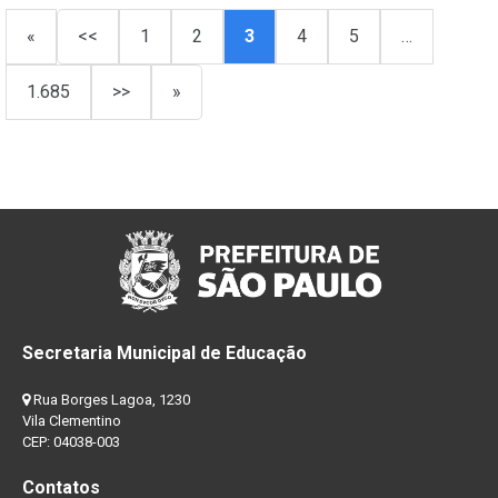
«
<<
1
2
3
4
5
…
1.685
>>
»
Secretaria Municipal de Educação
Rua Borges Lagoa, 1230
Vila Clementino
CEP: 04038-003
Contatos