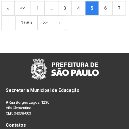
«
<<
1
…
3
4
5
6
7
…
1.685
>>
»
Secretaria Municipal de Educação
Rua Borges Lagoa, 1230
Vila Clementino
CEP: 04038-003
Contatos