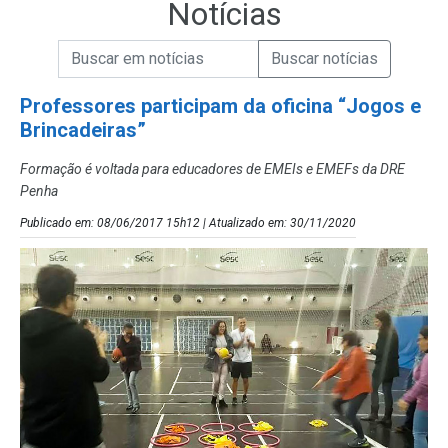
Notícias
Campo de Busca de informações
Enviar a Busca de Notícias
Campo de Busca de Notícias
Professores participam da oficina “Jogos e
Brincadeiras”
Formação é voltada para educadores de EMEIs e EMEFs da DRE
Penha
Publicado em: 08/06/2017 15h12 | Atualizado em: 30/11/2020