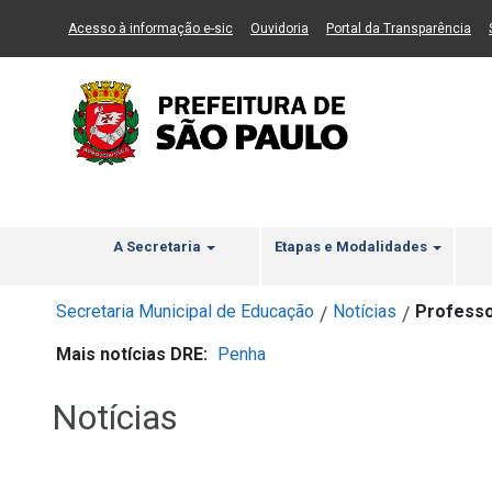
Ir ao Conteúdo
1
Ir para menu principal
2
Ir para busca
3
(Link para um novo sítio)
(Link para um novo sítio)
(Li
Acesso à informação e-sic
Ouvidoria
Portal da Transparência
A Secretaria
Etapas e Modalidades
Secretaria Municipal de Educação
Notícias
Professo
/
/
Mais notícias DRE:
Penha
Notícias