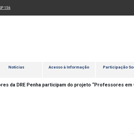
Ir para rodapé
4
Acessibilidade
5
nk para um novo sítio)
(Link para um novo sítio)
SP 156
Notícias
Acesso à Informação
Participação So
res da DRE Penha participam do projeto “Professores em