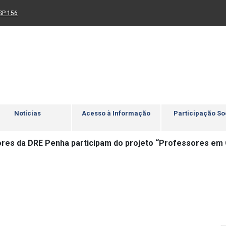
Ir para rodapé
4
Acessibilidade
5
nk para um novo sítio)
(Link para um novo sítio)
SP 156
Notícias
Acesso à Informação
Participação So
res da DRE Penha participam do projeto “Professores em