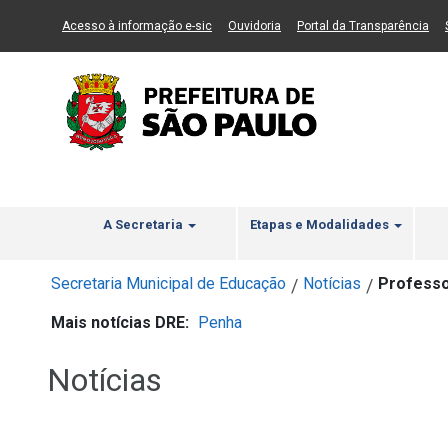
Ir ao Conteúdo
1
Ir para menu principal
2
Ir para busca
3
(Link para um novo sítio)
(Link para um novo sítio)
(Li
Acesso à informação e-sic
Ouvidoria
Portal da Transparência
A Secretaria
Etapas e Modalidades
Secretaria Municipal de Educação
Notícias
Professo
/
/
Mais notícias DRE:
Penha
Notícias