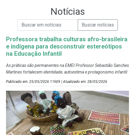
Notícias
Campo de Busca de informações
Enviar a Busca de Notícias
Campo de Busca de Notícias
Professora trabalha culturas afro-brasileira
e indígena para desconstruir estereótipos
na Educação Infantil
As práticas são permanentes na EMEI Professor Sebastião Sanches
Martines fortalecem identidade, autoestima e protagonismo infantil
Publicado em: 25/05/2026 11h09 | Atualizado em: 28/05/2026