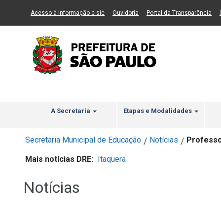
Ir ao Conteúdo
1
Ir para menu principal
2
Ir para busca
3
(Link para um novo sítio)
(Link para um novo sítio)
(Li
Acesso à informação e-sic
Ouvidoria
Portal da Transparência
A Secretaria
Etapas e Modalidades
Secretaria Municipal de Educação
Notícias
Professo
/
/
Mais notícias DRE:
Itaquera
Notícias