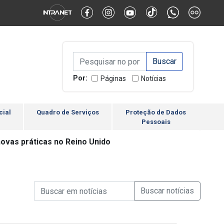
Alternar Alto Contraste
Alternar Tamanho da Fonte
Campo de Busca de inform
Campo de Busca de informações
Enviar a Busca
Por:
Páginas
Notícias
cial
Quadro de Serviços
Proteção de Dados
Pessoais
ovas práticas no Reino Unido
Campo de Busca de informações
Enviar a Busca de Notícia
Campo de Busca de Notícias