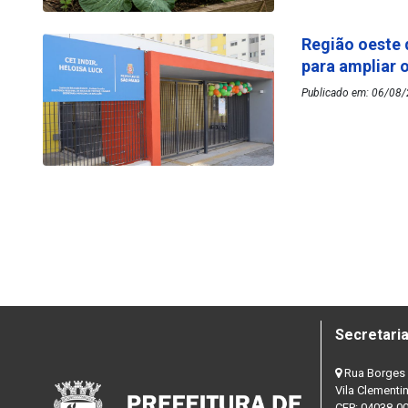
Região oeste 
para ampliar 
Publicado em: 06/08/2
Secretaria
Rua Borges 
Vila Clementi
CEP: 04038-0