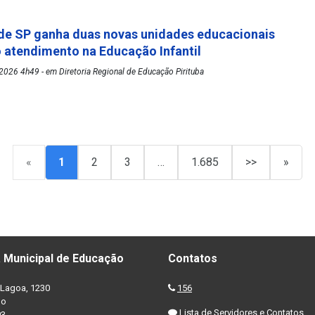
de SP ganha duas novas unidades educacionais
o atendimento na Educação Infantil
026 4h49 - em Diretoria Regional de Educação Pirituba
«
1
2
3
…
1.685
>>
»
 Municipal de Educação
Contatos
Lagoa, 1230
156
no
Lista de Servidores e Contatos
03