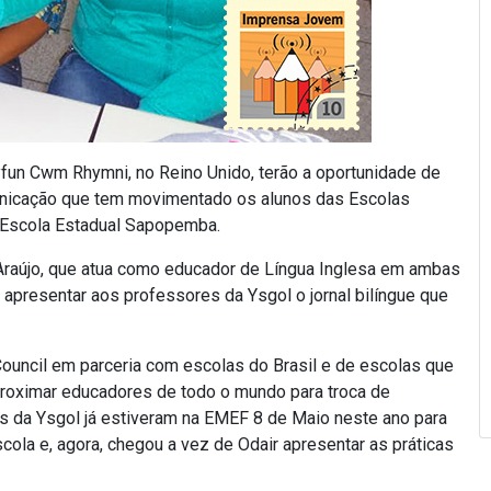
yfun Cwm Rhymni, no Reino Unido, terão a oportunidade de
unicação que tem movimentado os alunos das Escolas
 Escola Estadual Sapopemba.
e Araújo, que atua como educador de Língua Inglesa em ambas
a apresentar aos professores da Ysgol o jornal bilíngue que
 Council em parceria com escolas do Brasil e de escolas que
 aproximar educadores de todo o mundo para troca de
is da Ysgol já estiveram na EMEF 8 de Maio neste ano para
ola e, agora, chegou a vez de Odair apresentar as práticas