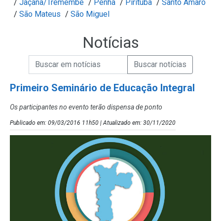
/
Jaçanã/Tremembé
/
Penha
/
Pirituba
/
Santo Amaro
/
São Mateus
/
São Miguel
Notícias
Campo de Busca de informações
Enviar a Busca de Notícias
Campo de Busca de Notícias
Primeiro Seminário de Educação Integral
Os participantes no evento terão dispensa de ponto
Publicado em: 09/03/2016 11h50 | Atualizado em: 30/11/2020