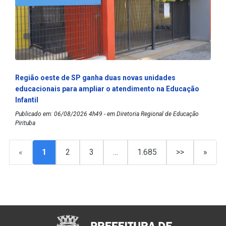
Região oeste de SP ganha duas novas unidades
educacionais para ampliar o atendimento na Educação
Infantil
Publicado em: 06/08/2026 4h49 - em Diretoria Regional de Educação
Pirituba
«
1
2
3
…
1.685
>>
»