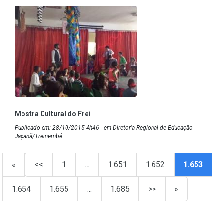
Mostra Cultural do Frei
Publicado em: 28/10/2015 4h46 - em Diretoria Regional de Educação
Jaçanã/Tremembé
«
<<
1
…
1.651
1.652
1.653
1.654
1.655
…
1.685
>>
»