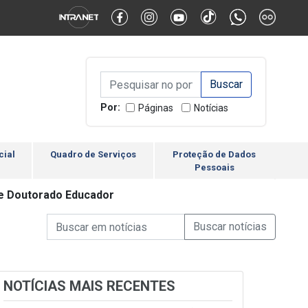
Alternar Alto Contraste
Alternar Tamanho da Fonte
Campo de Busca de inform
Campo de Busca de informações
Enviar a Busca
Por:
Páginas
Notícias
cial
Quadro de Serviços
Proteção de Dados
Pessoais
 e Doutorado Educador
Campo de Busca de informações
Enviar a Busca de Notícia
Campo de Busca de Notícias
NOTÍCIAS MAIS RECENTES