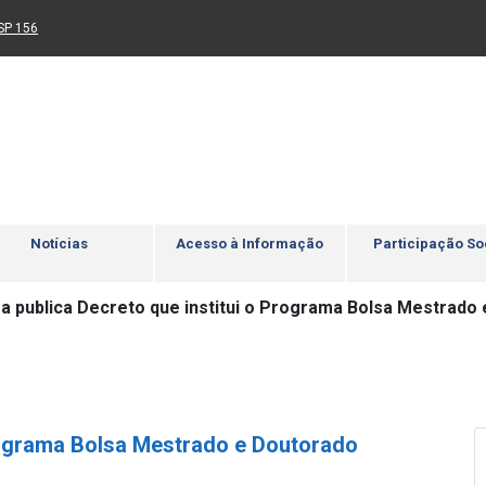
Ir para rodapé
4
Acessibilidade
5
nk para um novo sítio)
(Link para um novo sítio)
SP 156
Notícias
Acesso à Informação
Participação So
ra publica Decreto que institui o Programa Bolsa Mestrado
Programa Bolsa Mestrado e Doutorado