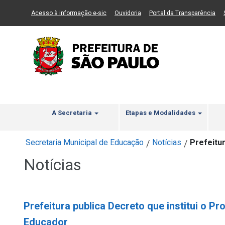
Ir ao Conteúdo
1
Ir para menu principal
2
Ir para busca
3
(Link para um novo sítio)
(Link para um novo sítio)
(Li
Acesso à informação e-sic
Ouvidoria
Portal da Transparência
A Secretaria
Etapas e Modalidades
Secretaria Municipal de Educação
Notícias
Prefeitu
/
/
Notícias
Prefeitura publica Decreto que institui o 
Educador