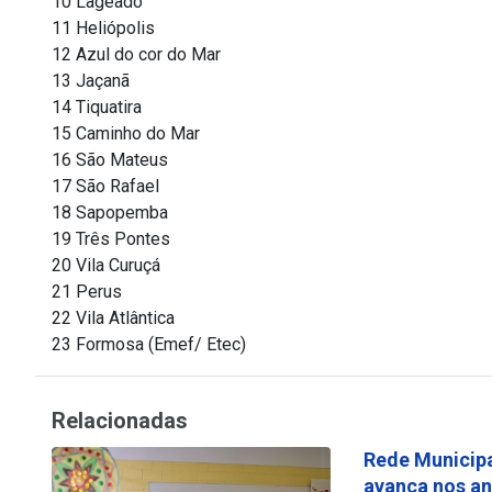
10 Lageado
11 Heliópolis
12 Azul do cor do Mar
13 Jaçanã
14 Tiquatira
15 Caminho do Mar
16 São Mateus
17 São Rafael
18 Sapopemba
19 Três Pontes
20 Vila Curuçá
21 Perus
22 Vila Atlântica
23 Formosa (Emef/ Etec)
Relacionadas
Rede Municipa
avança nos an