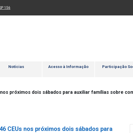
Ir para rodapé
4
Acessibilidade
5
nk para um novo sítio)
(Link para um novo sítio)
SP 156
Notícias
Acesso à Informação
Participação So
 nos próximos dois sábados para auxiliar famílias sobre co
s 46 CEUs nos próximos dois sábados para