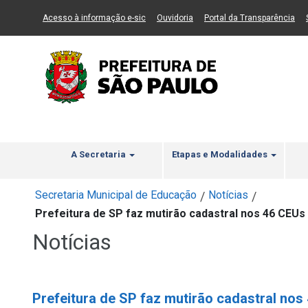
Ir ao Conteúdo
1
Ir para menu principal
2
Ir para busca
3
(Link para um novo sítio)
(Link para um novo sítio)
(Li
Acesso à informação e-sic
Ouvidoria
Portal da Transparência
A Secretaria
Etapas e Modalidades
Secretaria Municipal de Educação
Notícias
/
/
Prefeitura de SP faz mutirão cadastral nos 46 CEUs
Notícias
Prefeitura de SP faz mutirão cadastral no