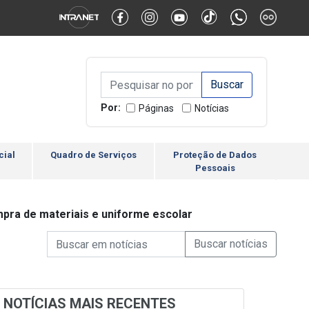
Alternar Alto Contraste
Alternar Tamanho da Fonte
Campo de Busca de inform
Campo de Busca de informações
Enviar a Busca
Por:
Páginas
Notícias
cial
Quadro de Serviços
Proteção de Dados
Pessoais
mpra de materiais e uniforme escolar
Campo de Busca de informações
Enviar a Busca de Notícia
Campo de Busca de Notícias
NOTÍCIAS MAIS RECENTES