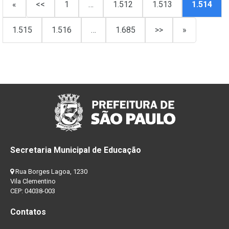
«
<<
1
…
1.512
1.513
1.514
1.515
1.516
…
1.685
>>
»
Secretaria Municipal de Educação
Rua Borges Lagoa, 1230
Vila Clementino
CEP: 04038-003
Contatos