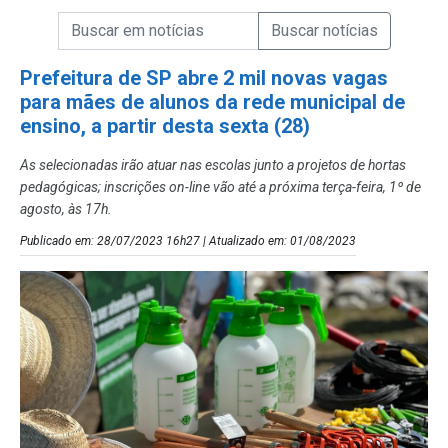
Campo de Busca de informações
Enviar a Busca de Notícias
Campo de Busca de Notícias
Prefeitura de SP abre 2 mil novas vagas
para mães de alunos da rede municipal de
ensino, a partir desta sexta (28)
As selecionadas irão atuar nas escolas junto a projetos de hortas
pedagógicas; inscrições on-line vão até a próxima terça-feira, 1º de
agosto, às 17h.
Publicado em: 28/07/2023 16h27 | Atualizado em: 01/08/2023