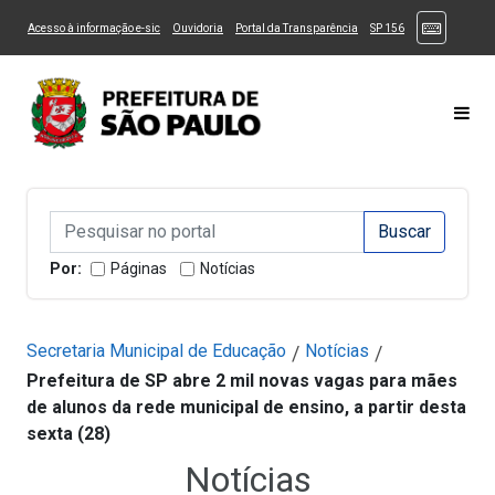
Ir ao Conteúdo
1
Ir para menu principal
2
Ir para busca
3
(Atalhos
(Link para um novo sítio)
(Link para um novo sítio)
(Link para um novo sítio)
(Link para um novo
Acesso à informação e-sic
Ouvidoria
Portal da Transparência
SP 156
Ir para rodapé
4
Acessibilidade
5
Alternar Alto Contraste
Alternar Tamanho da Fonte
Most
Campo de Busca de informações
Campo de Busca de informações
Enviar a Busca
Por:
Páginas
Notícias
Secretaria Municipal de Educação
Notícias
/
/
Prefeitura de SP abre 2 mil novas vagas para mães
de alunos da rede municipal de ensino, a partir desta
sexta (28)
Notícias