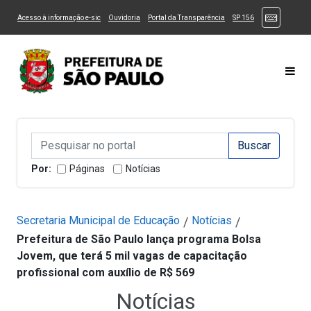
Ir ao Conteúdo
1
Ir para menu principal
2
Ir para busca
3
(Atalhos
(Link para um novo sítio)
(Link para um novo sítio)
(Link para um novo sítio)
(Link para um novo
Acesso à informação e-sic
Ouvidoria
Portal da Transparência
SP 156
Ir para rodapé
4
Acessibilidade
5
Alternar Alto Contraste
Alternar Tamanho da Fonte
Most
Campo de Busca de informações
Campo de Busca de informações
Enviar a Busca
Por:
Páginas
Notícias
Secretaria Municipal de Educação
Notícias
/
/
Prefeitura de São Paulo lança programa Bolsa
Jovem, que terá 5 mil vagas de capacitação
profissional com auxílio de R$ 569
Notícias