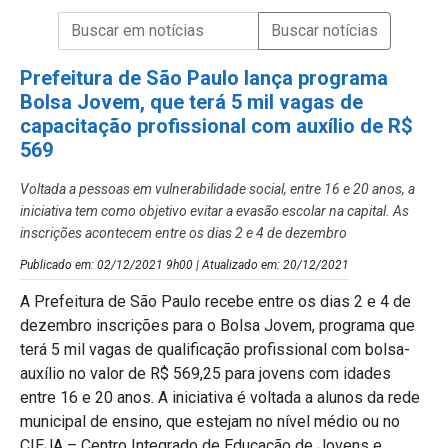
Campo de Busca de informações
Enviar a Busca de Notícias
Campo de Busca de Notícias
Prefeitura de São Paulo lança programa
Bolsa Jovem, que terá 5 mil vagas de
capacitação profissional com auxílio de R$
569
Voltada a pessoas em vulnerabilidade social, entre 16 e 20 anos, a
iniciativa tem como objetivo evitar a evasão escolar na capital. As
inscrições acontecem entre os dias 2 e 4 de dezembro
Publicado em: 02/12/2021 9h00 | Atualizado em: 20/12/2021
A Prefeitura de São Paulo recebe entre os dias 2 e 4 de
dezembro inscrições para o Bolsa Jovem, programa que
terá 5 mil vagas de qualificação profissional com bolsa-
auxílio no valor de R$ 569,25 para jovens com idades
entre 16 e 20 anos. A iniciativa é voltada a alunos da rede
municipal de ensino, que estejam no nível médio ou no
CIEJA – Centro Integrado de Educação de Jovens e