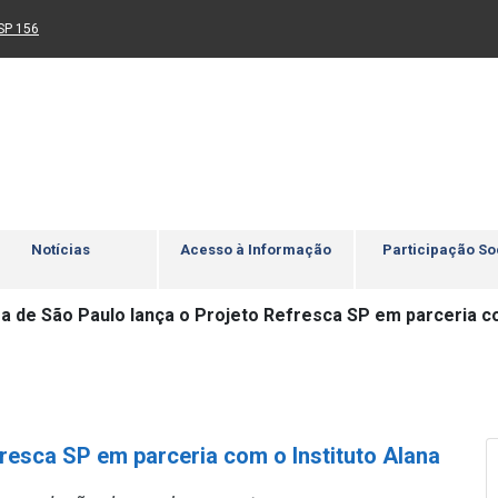
Ir para rodapé
4
Acessibilidade
5
nk para um novo sítio)
(Link para um novo sítio)
SP 156
Notícias
Acesso à Informação
Participação So
ra de São Paulo lança o Projeto Refresca SP em parceria co
fresca SP em parceria com o Instituto Alana