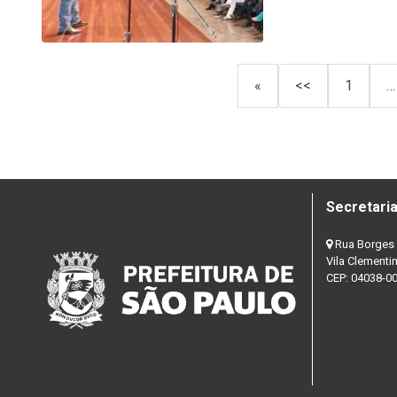
«
<<
1
…
Secretaria
Rua Borges 
Vila Clementi
CEP: 04038-0