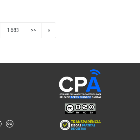
1.683
>>
»