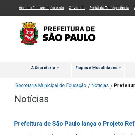
Ir ao Conteúdo
1
Ir para menu principal
2
Ir para busca
3
(Link para um novo sítio)
(Link para um novo sítio)
(Li
Acesso à informação e-sic
Ouvidoria
Portal da Transparência
A Secretaria
Etapas e Modalidades
Secretaria Municipal de Educação
Notícias
Prefeitu
/
/
Notícias
Prefeitura de São Paulo lança o Projeto Re