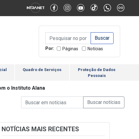
Alternar Alto Contraste
Alternar Tamanho da Fonte
Campo de Busca de inform
Campo de Busca de informações
Enviar a Busca
Por:
Páginas
Notícias
cial
Quadro de Serviços
Proteção de Dados
Pessoais
m o Instituto Alana
Campo de Busca de informações
Enviar a Busca de Notícia
Campo de Busca de Notícias
NOTÍCIAS MAIS RECENTES