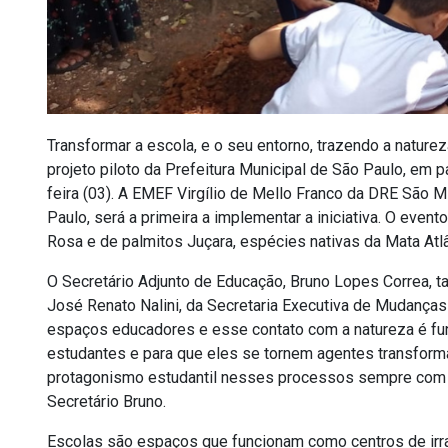
Transformar a escola, e o seu entorno, trazendo a nature
projeto piloto da Prefeitura Municipal de São Paulo, em pa
feira (03). A EMEF Virgílio de Mello Franco da DRE São M
Paulo, será a primeira a implementar a iniciativa. O eve
Rosa e de palmitos Juçara, espécies nativas da Mata Atlân
O Secretário Adjunto de Educação, Bruno Lopes Correa, 
José Renato Nalini, da Secretaria Executiva de Mudança
espaços educadores e esse contato com a natureza é fu
estudantes e para que eles se tornem agentes transformad
protagonismo estudantil nesses processos sempre com o
Secretário Bruno.
Escolas são espaços que funcionam como centros de irrad