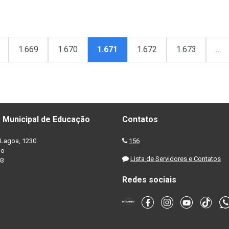
1.669
1.670
1.671
1.672
1.673
…
 Municipal de Educação
Contatos
Lagoa, 1230
156
no
Lista de Servidores e Contatos
03
Redes sociais