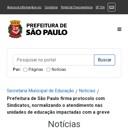
Ir ao Conteúdo
1
Ir para menu principal
2
Ir para busca
3
(Atalhos
(Link para um novo sítio)
(Link para um novo sítio)
(Link para um novo sítio)
(Link para um novo
Acesso à informação e-sic
Ouvidoria
Portal da Transparência
SP 156
Ir para rodapé
4
Acessibilidade
5
Alternar Alto Contraste
Alternar Tamanho da Fonte
Most
Campo de Busca de informações
Campo de Busca de informações
Enviar a Busca
Por:
Páginas
Notícias
Secretaria Municipal de Educação
Notícias
/
/
Prefeitura de São Paulo firma protocolo com
Sindicatos, normalizando o atendimento nas
unidades de educação impactadas com a greve
Notícias