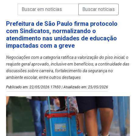
Campo de Busca de informações
Enviar a Busca de Notícias
Campo de Busca de Notícias
Prefeitura de São Paulo firma protocolo
com Sindicatos, normalizando o
atendimento nas unidades de educação
impactadas com a greve
Negociações com a categoria ratifica a valorização do piso inicial; o
reajuste geral aprovado, inclusive em benefícios; a continuidade das
discussões sobre carreira, fortalecimento da segurança no
ambiente escolar, entre outros destaques
Publicado em: 22/05/2026 17h50 | Atualizado em: 25/05/2026