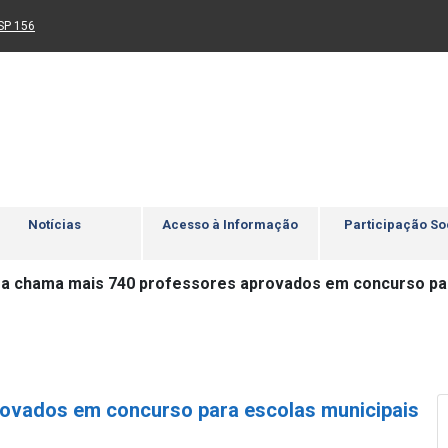
Ir para rodapé
4
Acessibilidade
5
nk para um novo sítio)
(Link para um novo sítio)
SP 156
Notícias
Acesso à Informação
Participação So
ra chama mais 740 professores aprovados em concurso par
rovados em concurso para escolas municipais