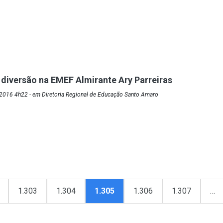
diversão na EMEF Almirante Ary Parreiras
2016 4h22 - em Diretoria Regional de Educação Santo Amaro
1.303
1.304
1.305
1.306
1.307
…