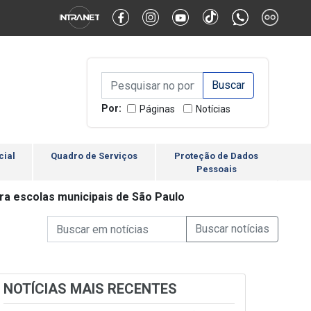
Alternar Alto Contraste
Alternar Tamanho da Fonte
Campo de Busca de inform
Campo de Busca de informações
Enviar a Busca
Por:
Páginas
Notícias
cial
Quadro de Serviços
Proteção de Dados
Pessoais
a escolas municipais de São Paulo
Campo de Busca de informações
Enviar a Busca de Notícia
Campo de Busca de Notícias
NOTÍCIAS MAIS RECENTES