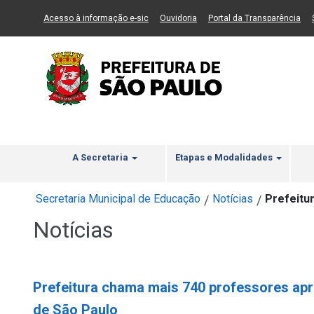
Ir ao Conteúdo
1
Ir para menu principal
2
Ir para busca
3
(Link para um novo sítio)
(Link para um novo sítio)
(Li
Acesso à informação e-sic
Ouvidoria
Portal da Transparência
A Secretaria
Etapas e Modalidades
Secretaria Municipal de Educação
Notícias
Prefeitu
/
/
Notícias
Prefeitura chama mais 740 professores ap
de São Paulo