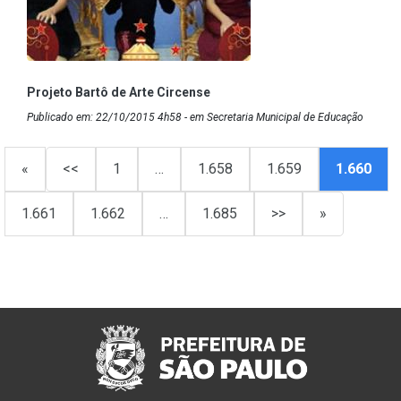
Projeto Bartô de Arte Circense
Publicado em: 22/10/2015 4h58 - em Secretaria Municipal de Educação
«
<<
1
…
1.658
1.659
1.660
1.661
1.662
…
1.685
>>
»