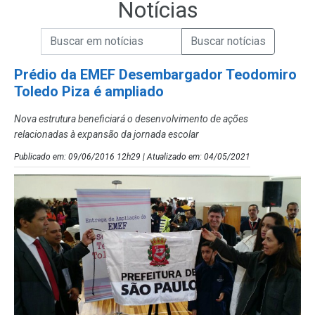
Notícias
Campo de Busca de informações
Enviar a Busca de Notícias
Campo de Busca de Notícias
Prédio da EMEF Desembargador Teodomiro
Toledo Piza é ampliado
Nova estrutura beneficiará o desenvolvimento de ações
relacionadas à expansão da jornada escolar
Publicado em: 09/06/2016 12h29 | Atualizado em: 04/05/2021