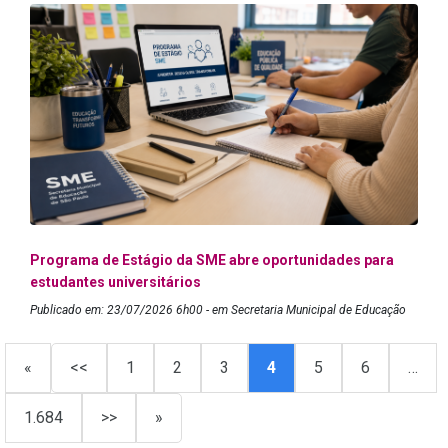
Programa de Estágio da SME abre oportunidades para
estudantes universitários
Publicado em: 23/07/2026 6h00 - em Secretaria Municipal de Educação
«
<<
1
2
3
4
5
6
…
1.684
>>
»