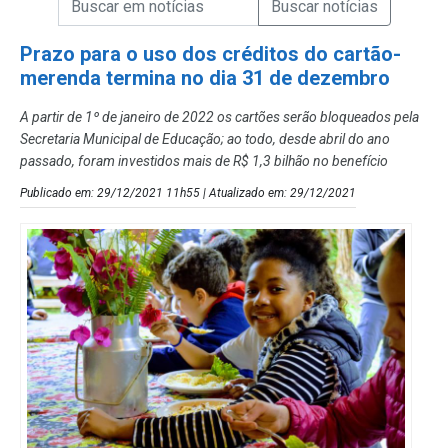
Campo de Busca de Notícias
Prazo para o uso dos créditos do cartão-
merenda termina no dia 31 de dezembro
A partir de 1º de janeiro de 2022 os cartões serão bloqueados pela
Secretaria Municipal de Educação; ao todo, desde abril do ano
passado, foram investidos mais de R$ 1,3 bilhão no benefício
Publicado em: 29/12/2021 11h55 | Atualizado em: 29/12/2021