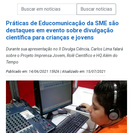
Campo de Busca de informações
Enviar a Busca de Notícias
Campo de Busca de Notícias
Práticas de Educomunicação da SME são
destaques em evento sobre divulgação
científica para crianças e jovens
Durante sua apresentação no II Divulga Ciência, Carlos Lima falará
sobre o Projeto Imprensa Jovem, Rolê Científico e HQ Além do
Tempo
Publicado em: 14/06/2021 15h26 | Atualizado em: 15/07/2021