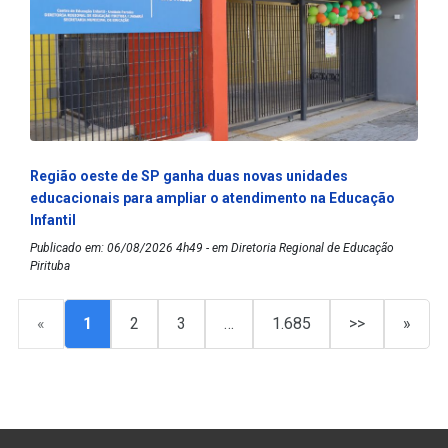
Região oeste de SP ganha duas novas unidades
educacionais para ampliar o atendimento na Educação
Infantil
Publicado em: 06/08/2026 4h49 - em Diretoria Regional de Educação
Pirituba
«
1
2
3
…
1.685
>>
»