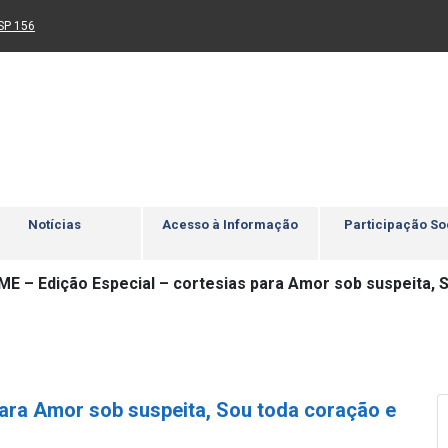
Ir para rodapé
4
Acessibilidade
5
nk para um novo sítio)
(Link para um novo sítio)
SP 156
Notícias
Acesso à Informação
Participação So
SME – Edição Especial – cortesias para Amor sob suspeita,
para Amor sob suspeita, Sou toda coração e