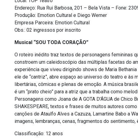
Local: TOP Teatro
Endereço: Rua Rui Barbosa, 201 – Bela Vista – Fone: 23
Produção: Emotion Cultural e Diego Werner
Empresa Parceira: Emotion Cultural
Obs.: 02 ingressos por inscrito
Musical “SOU TODA CORAÇÃO”
O roteiro inédito traz textos de personagens femininas q
constroem um caleidoscópio das múltiplas facetas do amo
experiência que viveu dirigindo shows de Maria Bethani
ele de “cantriz”, abre espaço ao universo do teatro e às 
libertárias, cômicas e plenas de emoção. A música brasilei
é um “prato cheio” para a atriz que a trabalha como melod
Personagens como Joana de A GOTA D’ÁGUA de Chico Bua
SHAKESPEARE, textos e frases de muitos autores como M
canções de Ataulfo Alves a Cazuza, Lamartine Babo a Wal
imagens, lembranças, cenas, fragmentos do sentimento, 
Classificação: 12 anos