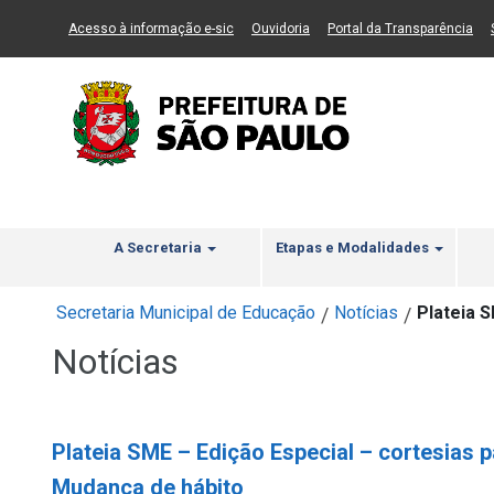
Ir ao Conteúdo
1
Ir para menu principal
2
Ir para busca
3
(Link para um novo sítio)
(Link para um novo sítio)
(Li
Acesso à informação e-sic
Ouvidoria
Portal da Transparência
A Secretaria
Etapas e Modalidades
Secretaria Municipal de Educação
Notícias
Plateia 
/
/
Notícias
Plateia SME – Edição Especial – cortesias 
Mudança de hábito