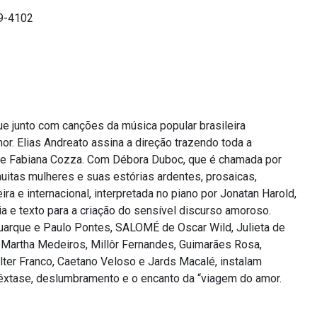
09-4102
ue junto com canções da música popular brasileira
r. Elias Andreato assina a direção trazendo toda a
a e Fabiana Cozza. Com Débora Duboc, que é chamada por
muitas mulheres e suas estórias ardentes, prosaicas,
ra e internacional, interpretada no piano por Jonatan Harold,
ia e texto para a criação do sensível discurso amoroso.
rque e Paulo Pontes, SALOMÉ de Oscar Wild, Julieta de
artha Medeiros, Millôr Fernandes, Guimarães Rosa,
ter Franco, Caetano Veloso e Jards Macalé, instalam
êxtase, deslumbramento e o encanto da “viagem do amor.