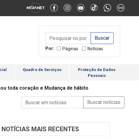
Alternar Alto Contraste
Alternar Tamanho da Fonte
Campo de Busca de inform
Campo de Busca de informações
Enviar a Busca
Por:
Páginas
Notícias
cial
Quadro de Serviços
Proteção de Dados
Pessoais
 Sou toda coração e Mudança de hábito
Campo de Busca de informações
Enviar a Busca de Notícia
Campo de Busca de Notícias
NOTÍCIAS MAIS RECENTES