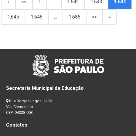
«
<<
1
…
1.642
1.643
1.644
1.645
1.646
…
1.685
>>
»
Secretaria Municipal de Educação
Rua Borges Lagoa, 1230
Vila Clementino
CEP: 04038-003
Contatos