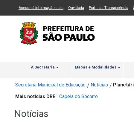
Ir ao Conteúdo
1
Ir para menu principal
2
Ir para busca
3
(Link para um novo sítio)
(Link para um novo sítio)
(Li
Acesso à informação e-sic
Ouvidoria
Portal da Transparência
A Secretaria
Etapas e Modalidades
Secretaria Municipal de Educação
Notícias
Planetár
/
/
Mais notícias DRE:
Capela do Socorro
Notícias