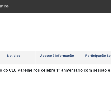
Ir para rodapé
4
Acessibilidade
5
nk para um novo sítio)
(Link para um novo sítio)
SP 156
Notícias
Acesso à Informação
Participação So
io do CEU Parelheiros celebra 1º aniversário com sessão e