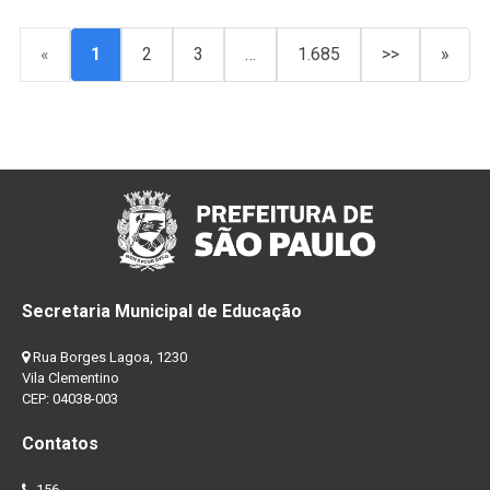
«
1
2
3
…
1.685
>>
»
Secretaria Municipal de Educação
Rua Borges Lagoa, 1230
Vila Clementino
CEP: 04038-003
Contatos
156