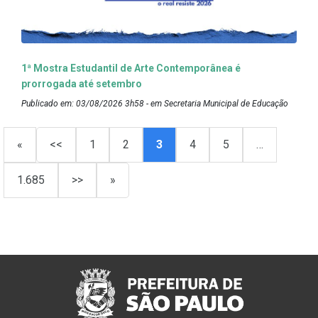
1ª Mostra Estudantil de Arte Contemporânea é
prorrogada até setembro
Publicado em: 03/08/2026 3h58 - em Secretaria Municipal de Educação
«
<<
1
2
3
4
5
…
1.685
>>
»