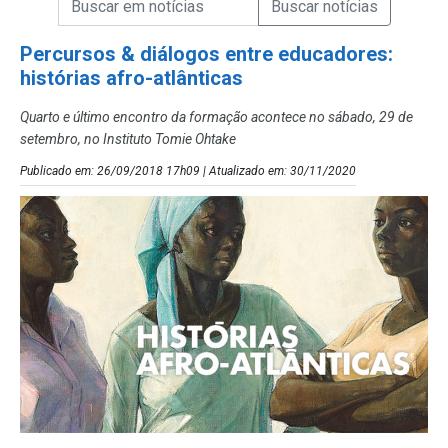
Campo de Busca de Notícias
Percursos & diálogos entre educadores:
histórias afro-atlânticas
Quarto e último encontro da formação acontece no sábado, 29 de
setembro, no Instituto Tomie Ohtake
Publicado em: 26/09/2018 17h09 | Atualizado em: 30/11/2020