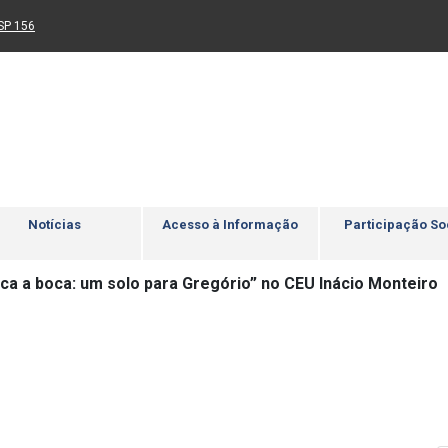
Ir para rodapé
4
Acessibilidade
5
nk para um novo sítio)
(Link para um novo sítio)
SP 156
Notícias
Acesso à Informação
Participação So
ca a boca: um solo para Gregório” no CEU Inácio Monteiro