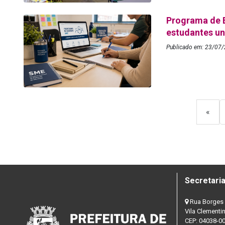
Programa de 
estudantes un
Publicado em: 23/07/
«
Secretaria
Rua Borges 
Vila Clementi
CEP: 04038-0