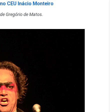
 no CEU Inácio Monteiro
de Gregório de Matos.