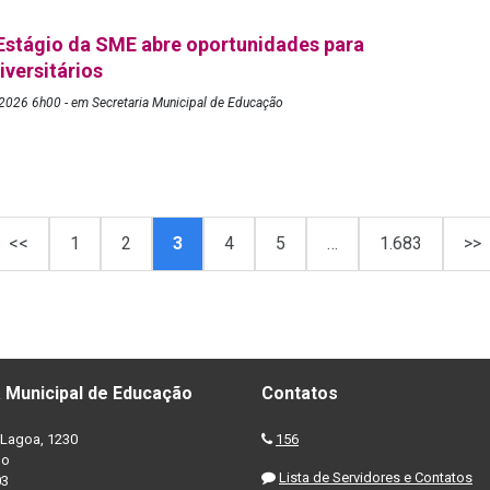
Estágio da SME abre oportunidades para
iversitários
2026 6h00 - em Secretaria Municipal de Educação
<<
1
2
3
4
5
…
1.683
>>
 Municipal de Educação
Contatos
Lagoa, 1230
156
no
Lista de Servidores e Contatos
03