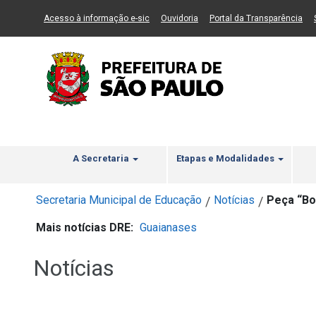
Ir ao Conteúdo
1
Ir para menu principal
2
Ir para busca
3
(Link para um novo sítio)
(Link para um novo sítio)
(Li
Acesso à informação e-sic
Ouvidoria
Portal da Transparência
A Secretaria
Etapas e Modalidades
Secretaria Municipal de Educação
Notícias
Peça “Bo
/
/
Mais notícias DRE:
Guaianases
Notícias