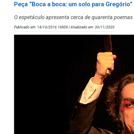
Peça “Boca a boca: um solo para Gregório”
O espetáculo apresenta cerca de quarenta poemas 
Publicado em: 14/10/2016 16h09 | Atualizado em: 30/11/2020