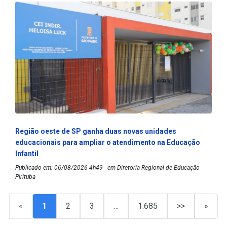
Região oeste de SP ganha duas novas unidades
educacionais para ampliar o atendimento na Educação
Infantil
Publicado em: 06/08/2026 4h49 - em Diretoria Regional de Educação
Pirituba
«
1
2
3
…
1.685
>>
»