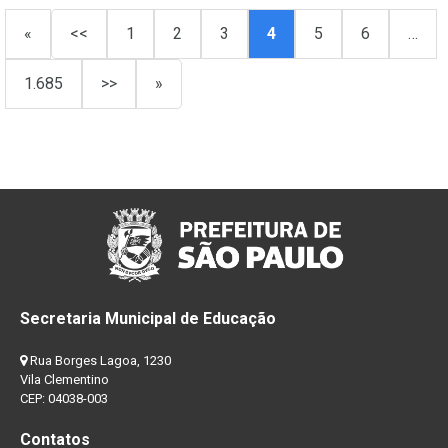
«
<<
1
2
3
4
5
6
…
1.685
>>
»
Secretaria Municipal de Educação
Rua Borges Lagoa, 1230
Vila Clementino
CEP: 04038-003
Contatos