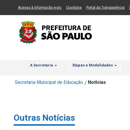
Ir ao Conteúdo
1
Ir para menu principal
2
Ir para busca
3
(Link para um novo sítio)
(Link para um novo sítio)
(Li
Acesso à informação e-sic
Ouvidoria
Portal da Transparência
A Secretaria
Etapas e Modalidades
Secretaria Municipal de Educação
Notícias
/
Outras Notícias