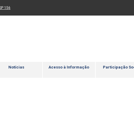
Ir para rodapé
4
Acessibilidade
5
nk para um novo sítio)
(Link para um novo sítio)
SP 156
Notícias
Acesso à Informação
Participação So