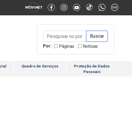
Alternar Alto Contraste
Alternar Tamanho da Fonte
Campo de Busca de inform
Campo de Busca de informações
Enviar a Busca
Por:
Páginas
Notícias
cial
Quadro de Serviços
Proteção de Dados
Pessoais