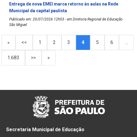
Entrega de nova EMEI marca retorno às aulas na Rede
Municipal da capital paulista
Publicado em: 20/07/2026 12h53 - em Diretoria Regional de Educação
São Miguel
«
<<
1
2
3
4
5
6
…
1.683
>>
»
Secretaria Municipal de Educação