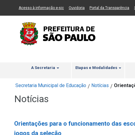
Ir ao Conteúdo
1
Ir para menu principal
2
Ir para busca
3
(Link para um novo sítio)
(Link para um novo sítio)
(Li
Acesso à informação e-sic
Ouvidoria
Portal da Transparência
A Secretaria
Etapas e Modalidades
Secretaria Municipal de Educação
Notícias
Orientaç
/
/
Notícias
Orientações para o funcionamento das esco
jogos da seleção