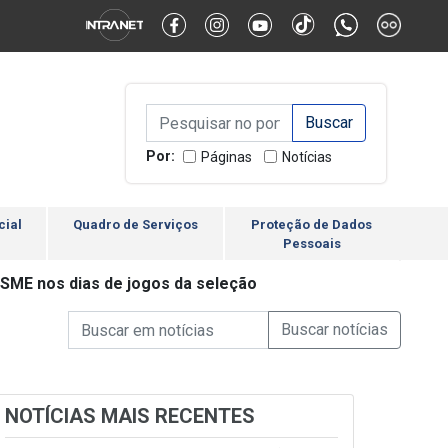
Alternar Alto Contraste
Alternar Tamanho da Fonte
Campo de Busca de inform
Campo de Busca de informações
Enviar a Busca
Por:
Páginas
Notícias
cial
Quadro de Serviços
Proteção de Dados
Pessoais
 SME nos dias de jogos da seleção
Campo de Busca de informações
Enviar a Busca de Notícia
Campo de Busca de Notícias
NOTÍCIAS MAIS RECENTES