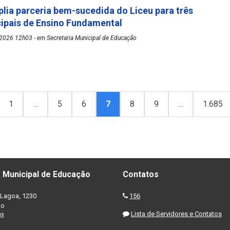
plia parceria bem-sucedida do Liceu para três
cipais de Ensino Fundamental
2026 12h03 - em Secretaria Municipal de Educação
1
…
5
6
7
8
9
…
1.685
 Municipal de Educação
Contatos
Lagoa, 1230
156
no
Lista de Servidores e Contatos
03