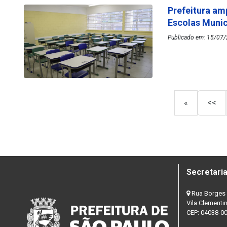
Prefeitura am
Escolas Muni
Publicado em: 15/07/
«
<<
Secretaria
Rua Borges 
Vila Clementi
CEP: 04038-0