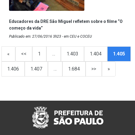
Educadores da DRE São Miguel refletem sobre o filme “O
começo da vida”
Publicado em: 27/06/2016 3h23 - em CEU e COCEU
«
<<
1
…
1.403
1.404
1.405
1.406
1.407
…
1.684
>>
»