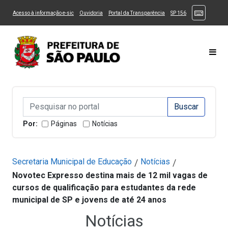
Ir ao Conteúdo
1
Ir para menu principal
2
Ir para busca
3
(Atalhos
(Link para um novo sítio)
(Link para um novo sítio)
(Link para um novo sítio)
(Link para um novo
Acesso à informação e-sic
Ouvidoria
Portal da Transparência
SP 156
Ir para rodapé
4
Acessibilidade
5
Alternar Alto Contraste
Alternar Tamanho da Fonte
Most
Campo de Busca de informações
Campo de Busca de informações
Enviar a Busca
Por:
Páginas
Notícias
Secretaria Municipal de Educação
Notícias
/
/
Novotec Expresso destina mais de 12 mil vagas de
cursos de qualificação para estudantes da rede
municipal de SP e jovens de até 24 anos
Notícias