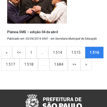
Plateia SME – edição 04 de abril
Publicado em: 05/04/2016 6h41 - em Secretaria Municipal de Educação
«
<<
1
…
1.514
1.515
1.516
1.517
1.518
…
1.684
>>
»