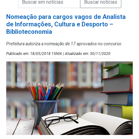
Campo de Busca de Notícias
Nomeação para cargos vagos de Analista
de Informações, Cultura e Desporto –
Biblioteconomia
Prefeitura autoriza a nomeação de 17 aprovados no concurso.
Publicado em: 18/05/2018 15h06 | Atualizado em: 30/11/2020