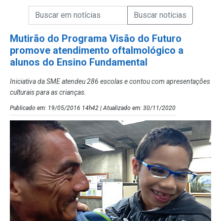
Campo de Busca de informações
Enviar a Busca de Notícias
Campo de Busca de Notícias
Mutirão do Programa Visão do Futuro
promove atendimento oftalmológico a
alunos do Ensino Fundamental
Iniciativa da SME atendeu 286 escolas e contou com apresentações
culturais para as crianças.
Publicado em: 19/05/2016 14h42 | Atualizado em: 30/11/2020