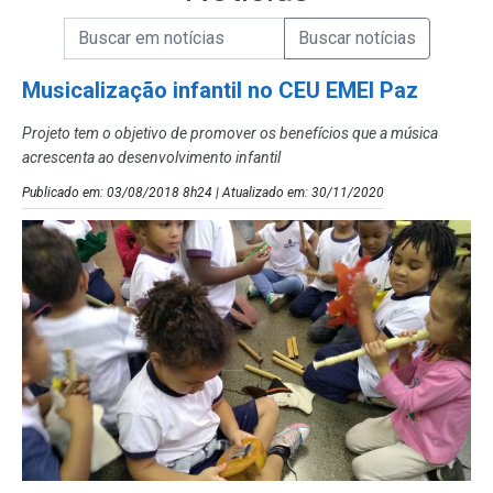
Campo de Busca de informações
Enviar a Busca de Notícias
Campo de Busca de Notícias
Musicalização infantil no CEU EMEI Paz
Projeto tem o objetivo de promover os benefícios que a música
acrescenta ao desenvolvimento infantil
Publicado em: 03/08/2018 8h24 | Atualizado em: 30/11/2020