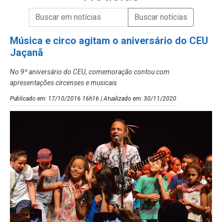
Campo de Busca de informações
Enviar a Busca de Notícias
Campo de Busca de Notícias
Música e circo agitam o aniversário do CEU
Jaçanã
No 9º aniversário do CEU, comemoração contou com
apresentações circenses e musicais
Publicado em: 17/10/2016 16h16 | Atualizado em: 30/11/2020