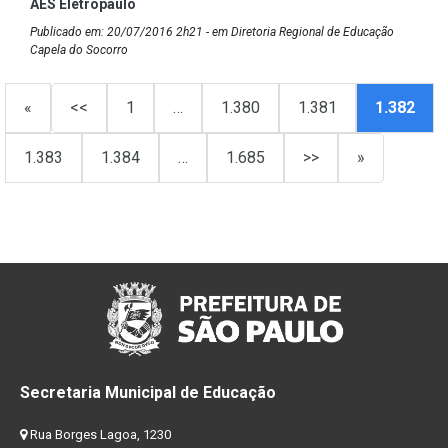
AES Eletropaulo
Publicado em: 20/07/2016 2h21 - em Diretoria Regional de Educação
Capela do Socorro
«
<<
1
…
1.380
1.381
1.382
1.383
1.384
…
1.685
>>
»
Secretaria Municipal de Educação
Rua Borges Lagoa, 1230