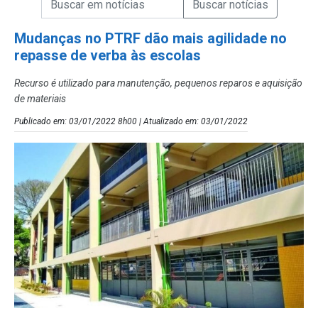
Campo de Busca de Notícias
Mudanças no PTRF dão mais agilidade no
repasse de verba às escolas
Recurso é utilizado para manutenção, pequenos reparos e aquisição
de materiais
Publicado em: 03/01/2022 8h00 | Atualizado em: 03/01/2022