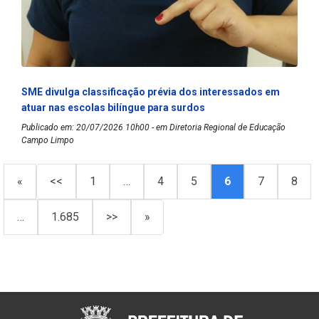
SME divulga classificação prévia dos interessados em
atuar nas escolas bilíngue para surdos
Publicado em: 20/07/2026 10h00 - em Diretoria Regional de Educação
Campo Limpo
«
<<
1
…
4
5
6
7
8
…
1.685
>>
»