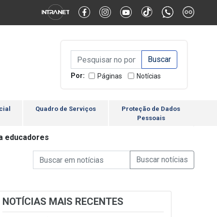
Alternar Alto Contraste
Alternar Tamanho da Fonte
Campo de Busca de inform
Campo de Busca de informações
Enviar a Busca
Por:
Páginas
Notícias
cial
Quadro de Serviços
Proteção de Dados
Pessoais
ra educadores
Campo de Busca de informações
Enviar a Busca de Notícia
Campo de Busca de Notícias
NOTÍCIAS MAIS RECENTES