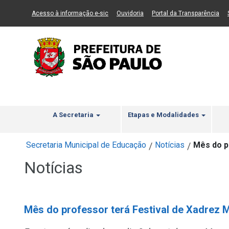
Ir ao Conteúdo
1
Ir para menu principal
2
Ir para busca
3
(Link para um novo sítio)
(Link para um novo sítio)
(Li
Acesso à informação e-sic
Ouvidoria
Portal da Transparência
A Secretaria
Etapas e Modalidades
Secretaria Municipal de Educação
Notícias
Mês do p
/
/
Notícias
Mês do professor terá Festival de Xadrez 