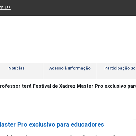
Ir para rodapé
4
Acessibilidade
5
nk para um novo sítio)
(Link para um novo sítio)
SP 156
Notícias
Acesso à Informação
Participação So
rofessor terá Festival de Xadrez Master Pro exclusivo pa
Master Pro exclusivo para educadores