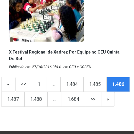
X Festival Regional de Xadrez Por Equipe no CEU Quinta
Do Sol
Publicado em: 27/04/2016 3h14 - em CEU e COCEU
«
<<
1
…
1.484
1.485
1.486
1.487
1.488
…
1.684
>>
»