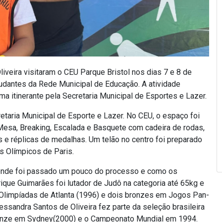
iveira visitaram o CEU Parque Bristol nos dias 7 e 8 de
udantes da Rede Municipal de Educação. A atividade
 itinerante pela Secretaria Municipal de Esportes e Lazer.
etaria Municipal de Esporte e Lazer. No CEU, o espaço foi
Mesa, Breaking, Escalada e Basquete com cadeira de rodas,
e réplicas de medalhas. Um telão no centro foi preparado
os Olímpicos de Paris.
, onde foi passado um pouco do processo e como os
ique Guimarães foi lutador de Judô na categoria até 65kg e
Olimpíadas de Atlanta (1996) e dois bronzes em Jogos Pan-
ssandra Santos de Oliveira fez parte da seleção brasileira
ronze em Sydney(2000) e o Campeonato Mundial em 1994.