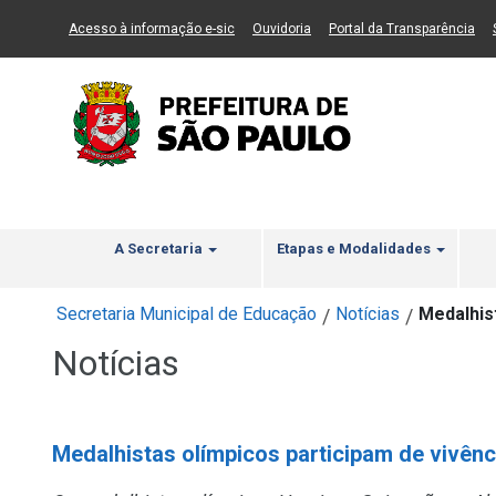
Ir ao Conteúdo
1
Ir para menu principal
2
Ir para busca
3
(Link para um novo sítio)
(Link para um novo sítio)
(Li
Acesso à informação e-sic
Ouvidoria
Portal da Transparência
A Secretaria
Etapas e Modalidades
Secretaria Municipal de Educação
Notícias
Medalhis
/
/
Notícias
Medalhistas olímpicos participam de vivênc