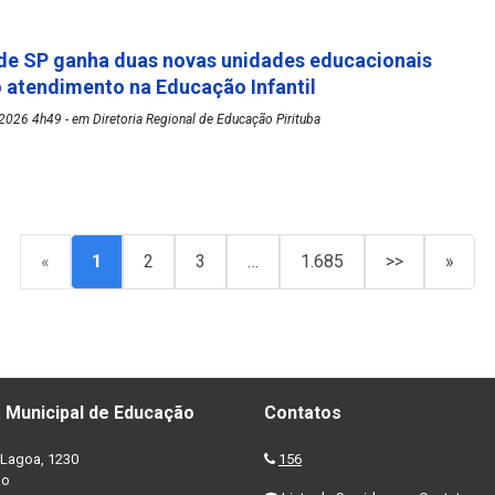
de SP ganha duas novas unidades educacionais
o atendimento na Educação Infantil
026 4h49 - em Diretoria Regional de Educação Pirituba
«
1
2
3
…
1.685
>>
»
 Municipal de Educação
Contatos
Lagoa, 1230
156
no