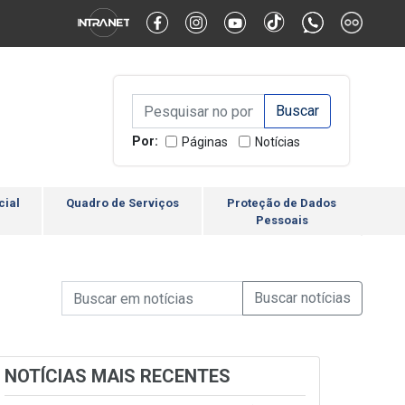
Alternar Alto Contraste
Alternar Tamanho da Fonte
Campo de Busca de inform
Campo de Busca de informações
Enviar a Busca
Por:
Páginas
Notícias
cial
Quadro de Serviços
Proteção de Dados
Pessoais
Campo de Busca de informações
Enviar a Busca de Notícia
Campo de Busca de Notícias
NOTÍCIAS MAIS RECENTES