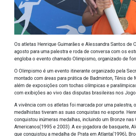
Os atletas Henrique Guimarães e Alessandra Santos de Ol
agosto para uma palestra e roda de conversa com os est
engloba o evento chamado Olimpismo, organizado de forma
O Olimpismo é um evento itinerante organizado pela Secr
montado com áreas para prática de Badminton, Tênis de 
além de exposições com tochas olímpicas e paralímpicas 
com exibições ao vivo das disputas brasileiras nos Jog
A vivência com os atletas foi marcada por uma palestra
medalhistas tiveram as suas conquistas no esporte. Henr
conquistou inúmeras medalhas, incluindo um Bronze nas 
Americanos(1995 e 2003). A ex-jogadora de basquete, Ale
que conquistou a medalha de Prata em Atlanta(1996), B