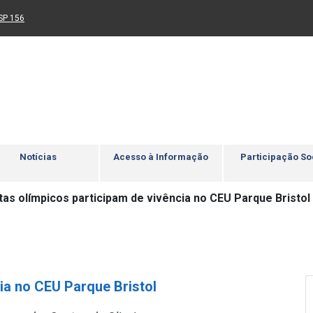
Ir para rodapé
4
Acessibilidade
5
nk para um novo sítio)
(Link para um novo sítio)
SP 156
Notícias
Acesso à Informação
Participação So
tas olímpicos participam de vivência no CEU Parque Bristol
ia no CEU Parque Bristol