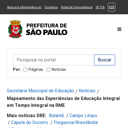
Ir ao Conteúdo
1
Ir para menu principal
2
Ir para busca
3
(Atalhos
(Link para um novo sítio)
(Link para um novo sítio)
(Link para um novo sítio)
(Link para um novo
Acesso à informação e-sic
Ouvidoria
Portal da Transparência
SP 156
Ir para rodapé
4
Acessibilidade
5
Alternar Alto Contraste
Alternar Tamanho da Fonte
Most
Campo de Busca de informações
Campo de Busca de informações
Enviar a Busca
Por:
Páginas
Notícias
Secretaria Municipal de Educação
Notícias
/
/
Mapeamento das Experiências de Educação Integral
em Tempo Integral na RME
Mais notícias DRE:
Butantã
/
Campo Limpo
/
Capela do Socorro
/
Freguesia/Brasilândia