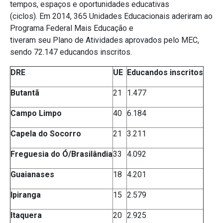
tempos, espaços e oportunidades educativas
(ciclos). Em 2014, 365 Unidades Educacionais aderiram ao
Programa Federal Mais Educação e
tiveram seu Plano de Atividades aprovados pelo MEC,
sendo 72.147 educandos inscritos.
DRE
UE
Educandos inscritos
Butantã
21
1.477
Campo Limpo
40
6.184
Capela do Socorro
21
3.211
Freguesia do Ó/Brasilândia
33
4.092
Guaianases
18
4.201
Ipiranga
15
2.579
Itaquera
20
2.925