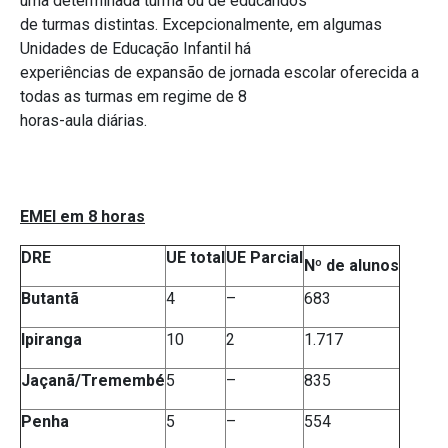
uma determinada turma ou de educandos
de turmas distintas. Excepcionalmente, em algumas
Unidades de Educação Infantil há
experiências de expansão de jornada escolar oferecida a
todas as turmas em regime de 8
horas-aula diárias.
EMEI em 8 horas
DRE
UE total
UE Parcial
Nº de alunos
Butantã
4
–
683
Ipiranga
10
2
1.717
Jaçanã/Tremembé
5
–
835
Penha
5
–
554