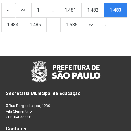
«
<<
1
…
1.481
1.482
1.483
1.484
1.485
…
1.685
>>
»
Secretaria Municipal de Educação
Rua Borges Lagoa, 1230
Vila Clementino
CEP: 04038-003
Contatos