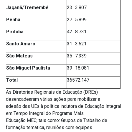
Jaçanã/Tremembé
23
3.807
Penha
27
5.899
Pirituba
42
8.731
Santo Amaro
31
3.621
São Mateus
35
7.339
São Miguel Paulista
39
18.081
Total
365
72.147
As Diretorias Regionais de Educação (DREs)
desencadearam várias ações para mobilizar a
adesão das UEs à política indutora de Educação Integral
em Tempo Integral do Programa Mais
Educação MEC, tais como: Grupos de Trabalho de
formação temática, reuniões com equipes