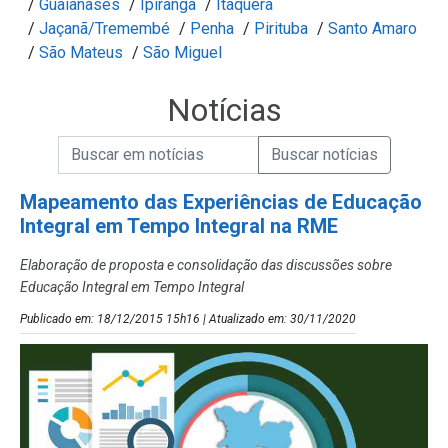
/
Guaianases
/
Ipiranga
/
Itaquera
/
Jaçanã/Tremembé
/
Penha
/
Pirituba
/
Santo Amaro
/
São Mateus
/
São Miguel
Notícias
Campo de Busca de informações
Enviar a Busca de Notícias
Campo de Busca de Notícias
Mapeamento das Experiências de Educação
Integral em Tempo Integral na RME
Elaboração de proposta e consolidação das discussões sobre
Educação Integral em Tempo Integral
Publicado em: 18/12/2015 15h16 | Atualizado em: 30/11/2020