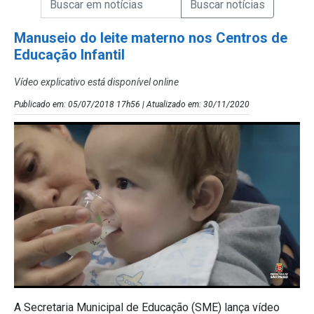
Campo de Busca de Notícias
Manuseio do leite materno nos Centros de
Educação Infantil
Vídeo explicativo está disponível online
Publicado em: 05/07/2018 17h56 | Atualizado em: 30/11/2020
A Secretaria Municipal de Educação (SME) lança vídeo