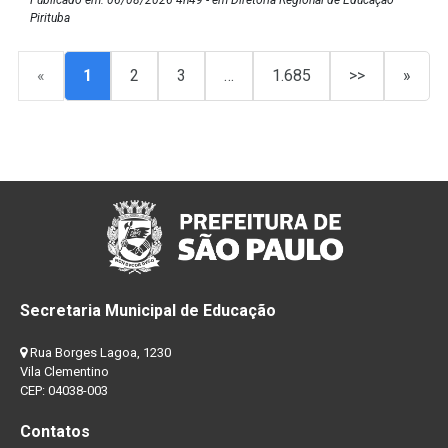
Publicado em: 06/08/2026 4h49 - em Diretoria Regional de Educação
Pirituba
«
1
2
3
…
1.685
>>
»
Secretaria Municipal de Educação
Rua Borges Lagoa, 1230
Vila Clementino
CEP: 04038-003
Contatos