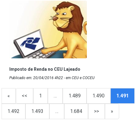
Imposto de Renda no CEU Lajeado
Publicado em: 20/04/2016 4h22 - em CEU e COCEU
«
<<
1
…
1.489
1.490
1.491
1.492
1.493
…
1.684
>>
»