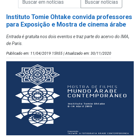
Campo de Busca de Notícias
Instituto Tomie Ohtake convida professores
para Exposição e Mostra de cinema árabe
Entrada é gratuita nos dois eventos e traz parte do acervo do IMA,
de Paris.
Publicado em: 11/04/2019 15h55 | Atualizado em: 30/11/2020