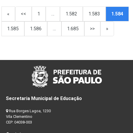
«
<<
1
…
1.582
1.583
1.584
1.585
1.586
…
1.685
>>
»
Secretaria Municipal de Educação
Rua Borges Lagoa, 1230
Vila Clementino
CEP: 04038-003