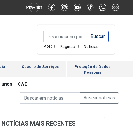
Alternar Alto Contraste
Alternar Tamanho da Fonte
Campo de Busca de inform
Campo de Busca de informações
Enviar a Busca
Por:
Páginas
Notícias
cial
Quadro de Serviços
Proteção de Dados
Pessoais
alunos – CAE
Campo de Busca de informações
Enviar a Busca de Notícia
Campo de Busca de Notícias
NOTÍCIAS MAIS RECENTES