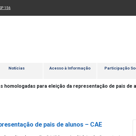
Ir para rodapé
4
Acessibilidade
5
nk para um novo sítio)
(Link para um novo sítio)
SP 156
Notícias
Acesso à Informação
Participação So
es homologadas para eleição da representação de pais de 
presentação de pais de alunos – CAE