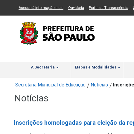
Ir ao Conteúdo
1
Ir para menu principal
2
Ir para busca
3
(Link para um novo sítio)
(Link para um novo sítio)
(Li
Acesso à informação e-sic
Ouvidoria
Portal da Transparência
A Secretaria
Etapas e Modalidades
Secretaria Municipal de Educação
Notícias
Inscriçõ
/
/
Notícias
Inscrições homologadas para eleição da re