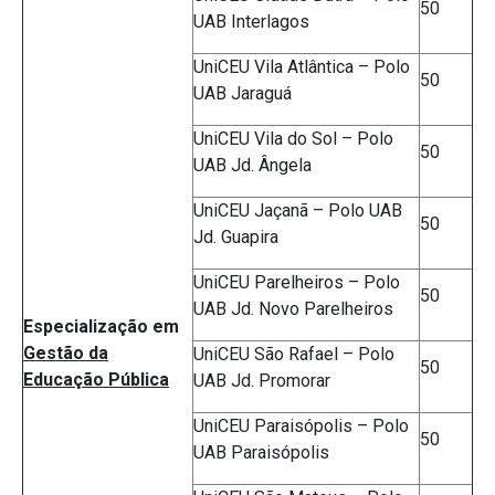
50
UAB Interlagos
UniCEU Vila Atlântica – Polo
50
UAB Jaraguá
UniCEU Vila do Sol – Polo
50
UAB Jd. Ângela
UniCEU Jaçanã – Polo UAB
50
Jd. Guapira
UniCEU Parelheiros – Polo
50
UAB Jd. Novo Parelheiros
Especialização em
Gestão da
UniCEU São Rafael – Polo
50
Educação Pública
UAB Jd. Promorar
UniCEU Paraisópolis – Polo
50
UAB Paraisópolis