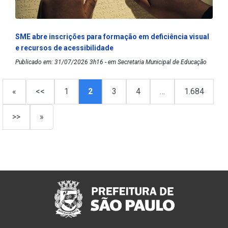
SME abre inscrições para formação em deficiência visual
e recursos de acessibilidade
Publicado em: 31/07/2026 3h16 - em Secretaria Municipal de Educação
«
<<
1
2
3
4
…
1.684
>>
»